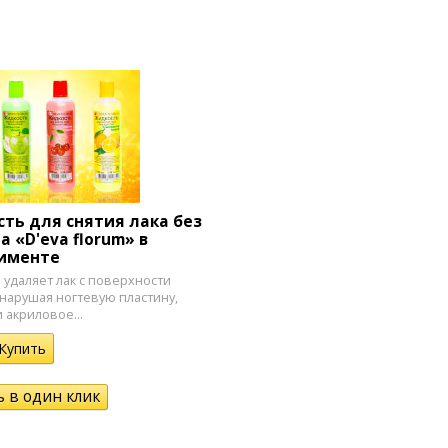
ть для снятия лака без
а «D'eva florum» в
именте
 удаляет лак с поверхности
 нарушая ногтевую пластину,
 акриловое...