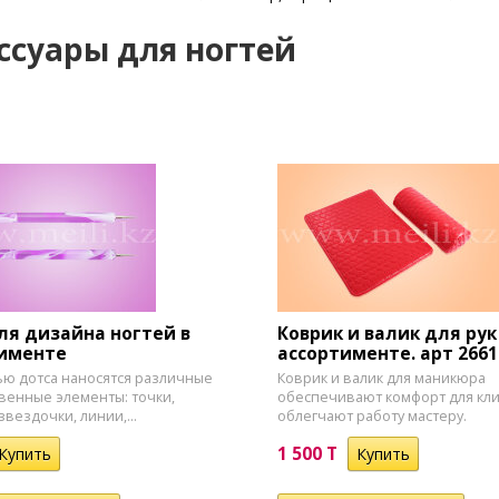
ссуары для ногтей
ля дизайна ногтей в
Коврик и валик для рук
именте
ассортименте. арт 2661
ю дотса наносятся различные
​Коврик и валик для маникюра
венные элементы: точки,
обеспечивают комфорт для кли
звездочки, линии,...
облегчают работу мастеру.
1 500 T