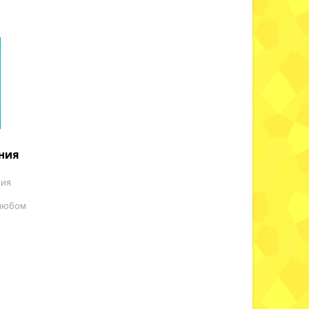
ния
ния
 любом