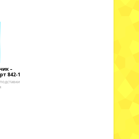
чик –
рт 842-1
 подставки
я