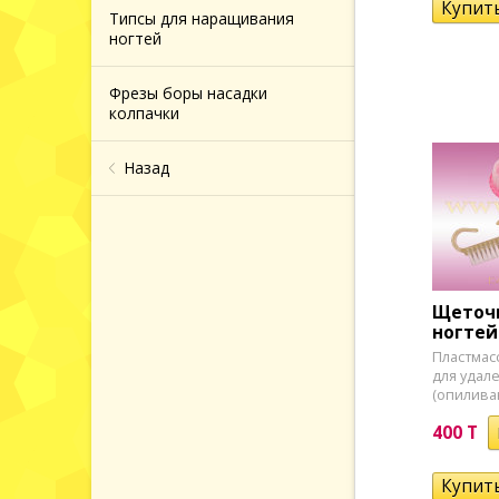
Типсы для наращивания
ногтей
и ванн
Фрезы боры насадки
колпачки
кюра
Назад
яции
и и
Щеточк
 волос
ногтей
​Пластма
для удал
(опилива
етика
400 T