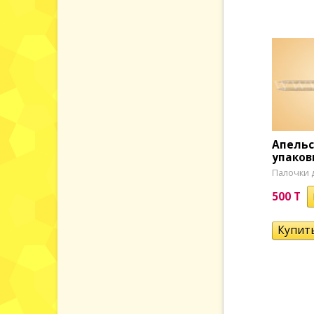
Апельс
упаковк
Палочки 
500 T