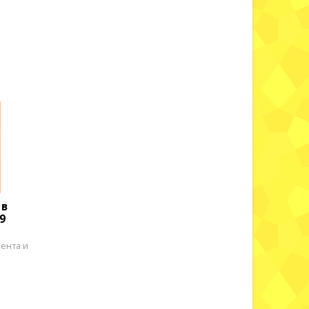
 в
9
ента и