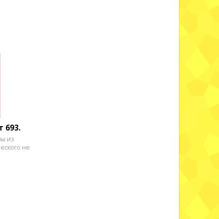
 693.
ны из
еского не