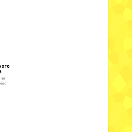
ного
в
ния
ных