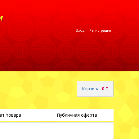
Вход
Регистрация
Корзина:
0 T
ат товара
Публичная оферта
Теги