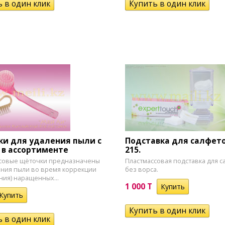
и для удаления пыли с
Подставка для салфето
 в ассортименте
215.
ссовые щёточки предназначены
Пластмассовая подставка для с
ения пыли во время коррекции
без ворса.
ния) наращенных...
1 000 T