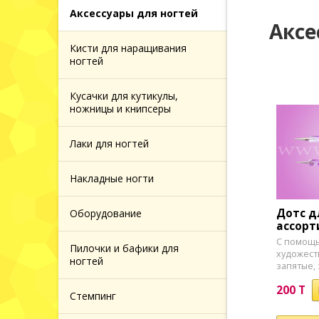
 и
Аксессуары для ногтей
Аксе
Кисти для наращивания
 за
ногтей
Кусачки для кутикулы,
й кожей
ножницы и книпсеры
 за
Лаки для ногтей
головы
Накладные ногти
Дотс д
Оборудование
ассорт
ажа
С помощь
Пилочки и бафики для
художест
ногтей
запятые, 
200 T
Стемпинг