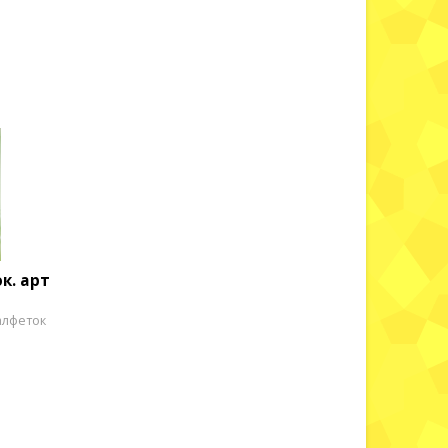
к. арт
алфеток