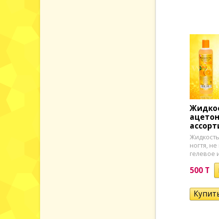
Жидкос
ацетон
ассорт
Жидкость
ногтя, не
гелевое и
500 T