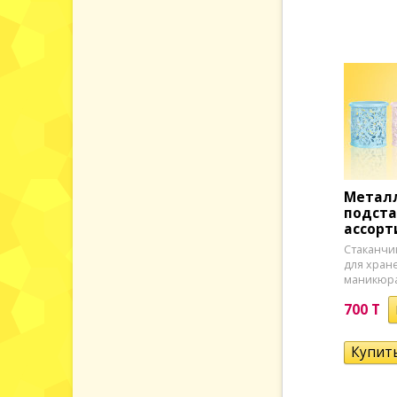
Металл
подста
ассорт
​Стаканч
для хран
маникюра
700 T