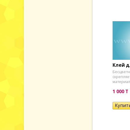
Клей д
Бесцветн
скрепляе
материал
1 000 T