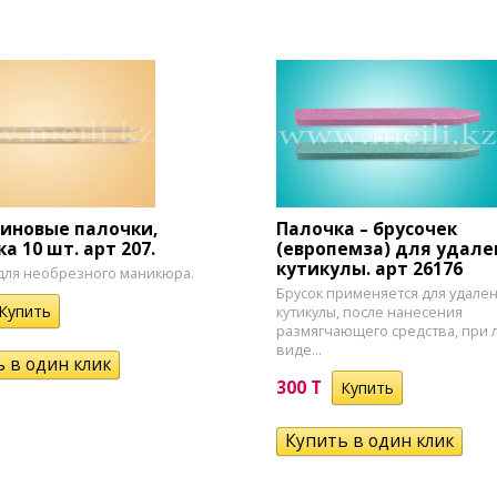
иновые палочки,
Палочка – брусочек
а 10 шт. арт 207.
(европемза) для удале
кутикулы. арт 26176
для необрезного маникюра.
Брусок применяется для удале
кутикулы, после нанесения
размягчающего средства, при
виде...
300 T