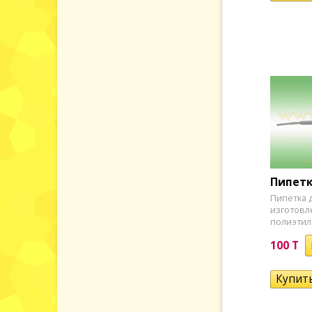
ание
ц
с
Пипетк
Пипетка 
изготовл
полиэтиле
100 T