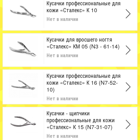
Кусачки профессиональные для
кожи «Сталекс» К 10
Нет в наличии
Кусачки для вросшего ногтя
«Сталекс» КМ 05 (N3 - 61-14)
Нет в наличии
Кусачки профессиональные для
кожи «Сталекс» К 16 (N7-52-
10)
Нет в наличии
Кусачки - щипчики
профессиональные для кожи
«Сталекс» К 15 (N7-31-07)
Нет в наличии