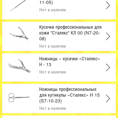
11-05)
Нет в наличии
Кусачки профессиональные для
кожи "Сталекс" КЛ 00 (N7-20-
08)
Нет в наличии
Ножницы – кусачки «Сталекс»
Н - 13
Нет в наличии
Ножницы профессиональные
для кутикулы «Сталекс» H 15
(S7-10-23)
Нет в наличии