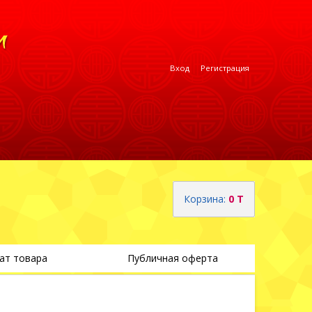
Вход
Регистрация
Корзина:
0 T
ат товара
Публичная оферта
Теги