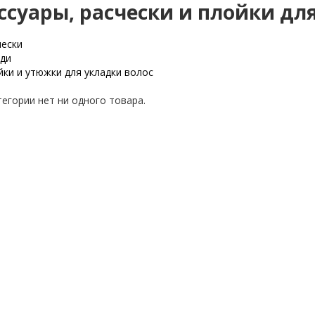
ссуары, расчески и плойки дл
чески
уди
йки и утюжки для укладки волос
тегории нет ни одного товара.