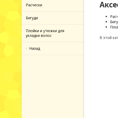
Аксе
 и
Расчески
Рас
Бигуди
Биг
 за
Пло
Плойки и утюжки для
укладки волос
В этой ка
й кожей
Назад
 за
головы
ажа