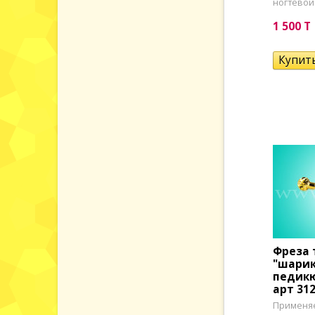
ногтевой 
1 500 T
Фреза 
"шарик
педикю
арт 312
Применяе