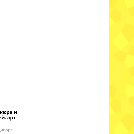
..
икюра и
й. арт
дикюре