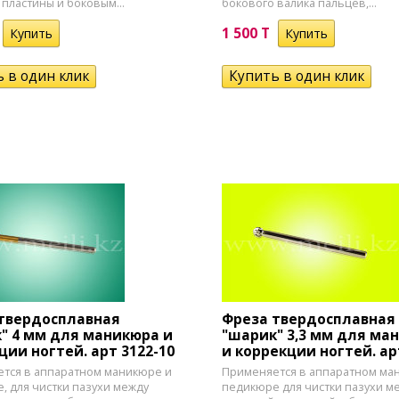
пластины и боковым...
бокового валика пальцев,...
1 500 T
твердосплавная
Фреза твердосплавная
" 4 мм для маникюра и
"шарик" 3,3 мм для ма
ции ногтей. арт 3122-10
и коррекции ногтей. ар
тся в аппаратном маникюре и
Применяется в аппаратном ма
, для чистки пазухи между
педикюре для чистки пазухи м