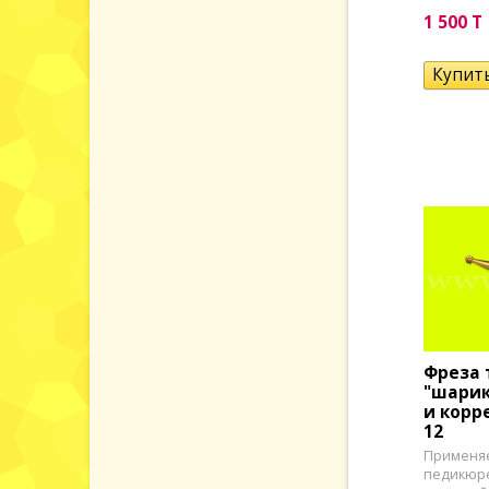
1 500 T
Фреза 
"шарик
и корр
12
Применяе
педикюре