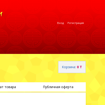
Вход
Регистрация
Корзина:
0 T
ат товара
Публичная оферта
Теги