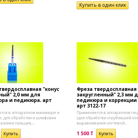
, тонер
я кожи
щивания
морроя
ронзаторы
лица
та
адки
тки для
з
урмалина
твердосплавная "конус
Фреза твердосплавная 
ный" 2,0 мм для
закругленный" 2,3 мм 
ра и педикюра. арт
педикюра и коррекции 
арт 3122-17
тся в аппаратном маникюре и
Применяется в аппаратном пе
, для обработки и шлифовки
(для обработки огрубевшей ко
валика пальцев,...
выравнивания ногтевой...
1 500 T