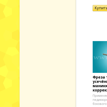
Фреза 
усечён
маникю
коррек
Применяе
педикюре
бокового 