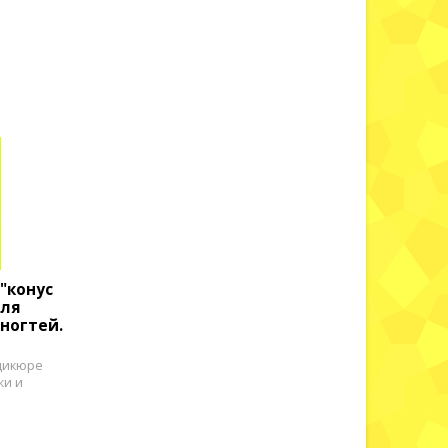
"конус
для
ногтей.
дикюре
жи и