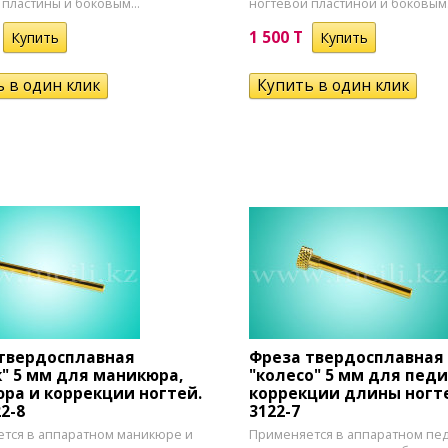
пластины и боковым...
ногтевой пластиной и боковым.
1 500 T
твердосплавная
Фреза твердосплавная
" 5 мм для маникюра,
"колесо" 5 мм для пед
ра и коррекции ногтей.
коррекции длины ногте
2-8
3122-7
тся в аппаратном маникюре и
Применяется в аппаратном пе