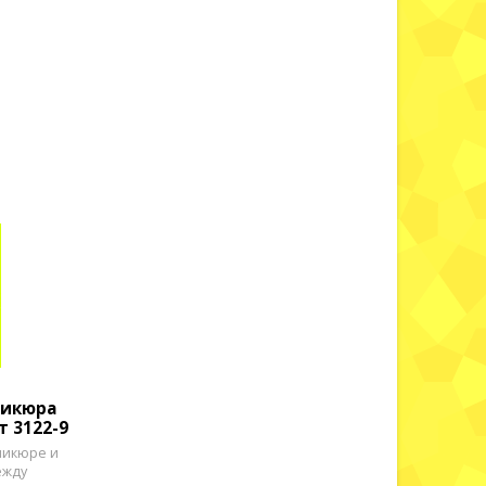
никюра
т 3122-9
никюре и
ежду