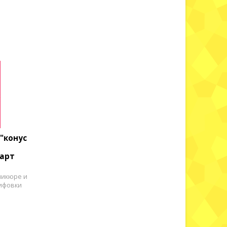
"конус
 арт
никюре и
лифовки