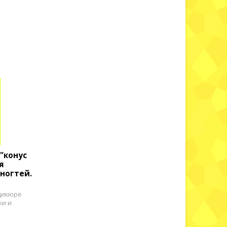
"конус
я
ногтей.
дикюре
жи и