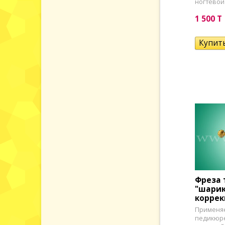
ногтевой 
1 500 T
Фреза 
"шарик
коррек
Применяе
педикюре