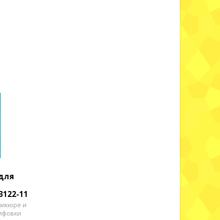
 для
3122-11
никюре и
лифовки