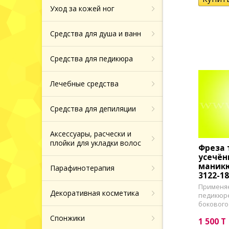
Назад
Тоники, молочко
Маски патчи дл
Уход за кожей ног
Типсы для нара
для лица
вокруг глаз
Средства от ге
Хайлайтеры и б
ногтей
Средства для душа и ванн
Сыворотки для 
Средства от по
Назад
Фрезы боры нас
Назад
колпачки
Средства для педикюра
Крема и сыворо
Зубные пасты
кожи вокруг гла
Назад
Лечебные средства
Продукция из т
Назад
Средства для депиляции
Назад
Аксессуары, расчески и
плойки для укладки волос
Фреза 
усечён
маникю
Парафинотерапия
3122-18
Применяе
Декоративная косметика
педикюре
бокового 
Спонжики
1 500 T