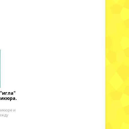
"игла"
дикюра.
никюре и
между
.