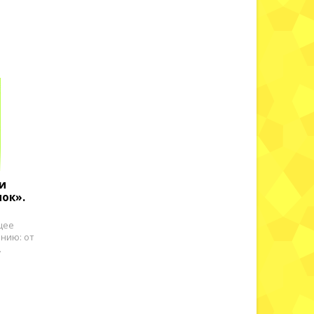
и
ок».
щее
нию: от
.