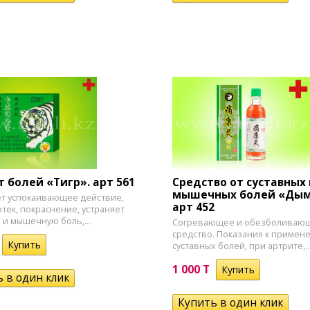
т болей «Тигр». арт 561
Средство от суставных 
мышечных болей «Дым
т успокаивающее действие,
арт 452
тек, покраснение, устраняет
 и мышечную боль,...
Согревающее и обезболиваю
средство. Показания к примене
суставных болей, при артрите,..
1 000 T