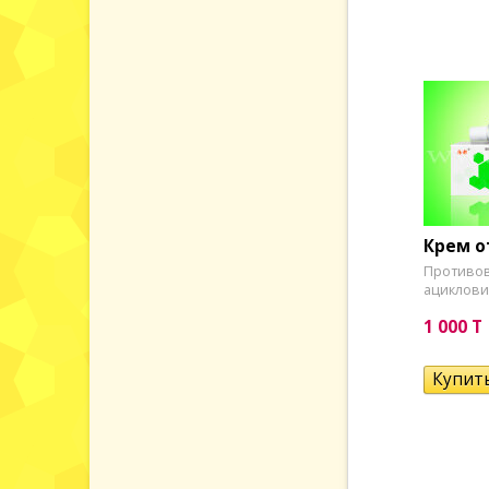
Крем о
Противов
ациклов
1 000 T