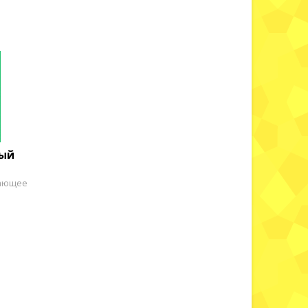
ный
вающее