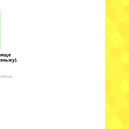
вище
эньжу).
т
рибков,