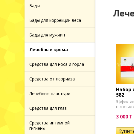
 и
Бады
Лече
Бады для коррекции веса
 за
Бады для мужчин
й кожей
Лечебные крема
 за
Средства для носа и горла
головы
Средства от псориаза
Набор 
Лечебные пластыри
582
ажа
Эффектив
ногтевого
Средства для глаз
3 000 T
Средства интимной
гигиены