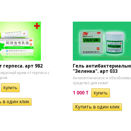
т герпеса. арт 982
Гель антибактериаль
"Зеленка". арт 033
ирусный крем от герпеса с
иром
Антисептическое и обезболи
средство для кожи!
1 000 T