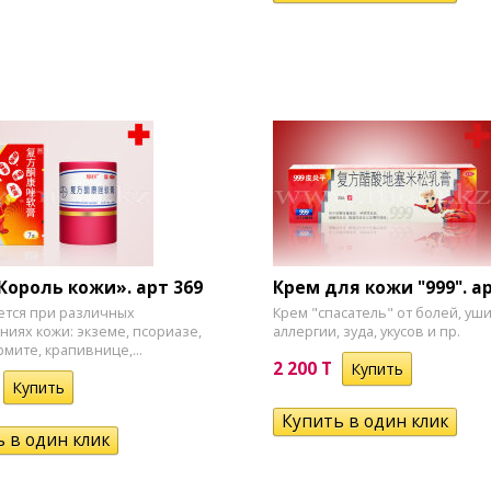
Король кожи». арт 369
Крем для кожи "999". ар
тся при различных
Крем "спасатель" от болей, уш
ниях кожи: экземе, псориазе,
аллергии, зуда, укусов и пр.
мите, крапивнице,...
2 200 T