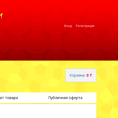
Вход
Регистрация
Корзина:
0 T
ат товара
Публичная оферта
Теги