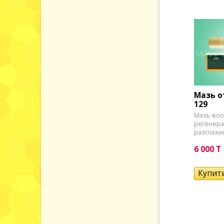
Мазь о
129
Мазь вос
регенера
разглажи
6 000 T