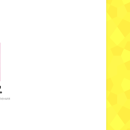
я
»
ления