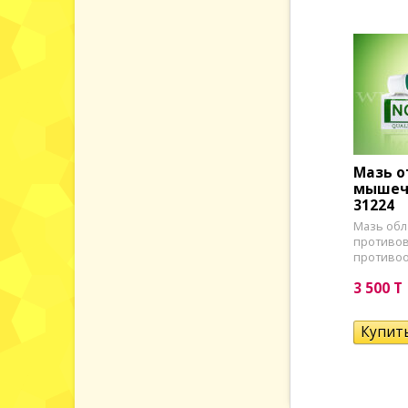
Мазь о
мышечн
31224
Мазь обл
противов
противоо
3 500 T