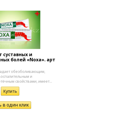
т суставных и
ых болей «Noxa». арт
адает обезболивающим,
оспалительным и
тёчным свойствами, имеет...