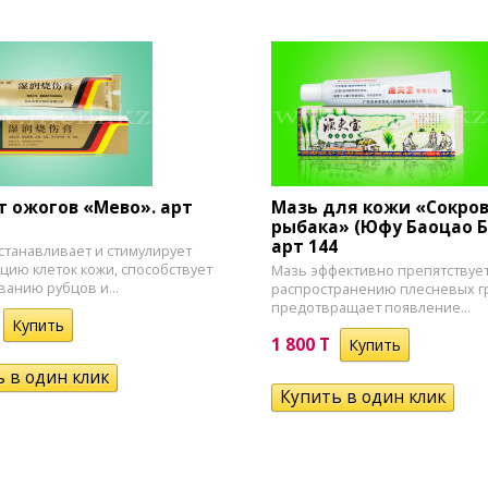
т ожогов «Мево». арт
Мазь для кожи «Сокро
рыбака» (Юфу Баоцао Б
арт 144
станавливает и стимулирует
цию клеток кожи, способствует
Мазь эффективно препятствуе
ванию рубцов и...
распространению плесневых г
предотвращает появление...
1 800 T