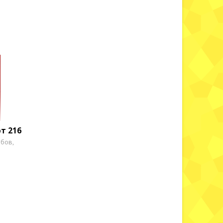
т 216
ибов,