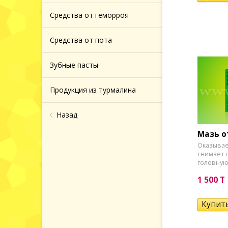
Средства от геморроя
и ванн
Средства от пота
кюра
Зубные пасты
Продукция из турмалина
яции
Назад
и и
Мазь о
 волос
Оказывае
снимает о
головную
1 500 T
етика