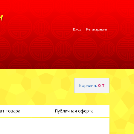
Вход
Регистрация
Корзина:
0 T
ат товара
Публичная оферта
Теги