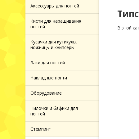
 и
Аксессуары для ногтей
Типс
Кисти для наращивания
 за
ногтей
В этой ка
Кусачки для кутикулы,
й кожей
ножницы и книпсеры
 за
Лаки для ногтей
головы
Накладные ногти
Оборудование
ажа
Пилочки и бафики для
ногтей
Стемпинг