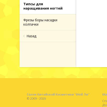
Типсы для
наращивания ногтей
и ванн
Фрезы боры насадки
колпачки
кюра
Назад
яции
и и
 волос
етика
Салон Китайской Косметики "Мей Ли"
Ма
© 2009 - 2026
Сп
До