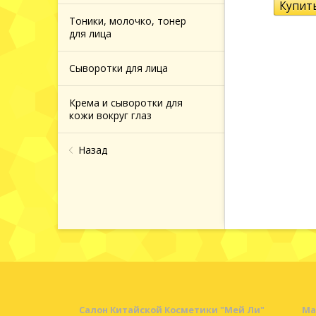
Тоники, молочко, тонер
для лица
и ванн
Сыворотки для лица
кюра
Крема и сыворотки для
кожи вокруг глаз
яции
Назад
и и
 волос
етика
Салон Китайской Косметики "Мей Ли"
Ма