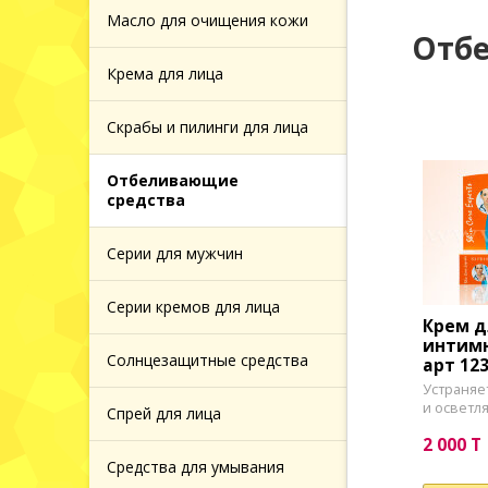
 и
Масло для очищения кожи
Отб
Крема для лица
 за
Скрабы и пилинги для лица
й кожей
Отбеливающие
средства
 за
головы
Серии для мужчин
Серии кремов для лица
Крем д
интимны
ажа
Солнцезащитные средства
арт 12
Устраняе
и осветл
Спрей для лица
2 000 T
Средства для умывания