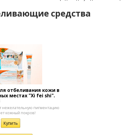
еливающие средства
ля отбеливания кожи в
х местах "Xi fei shi".
3
т нежелательную пигментацию
яет кожный покров!