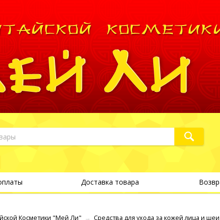
оплаты
Доставка товара
Возвр
йской Косметики "Мей Ли"
→
Средства для ухода за кожей лица и шеи