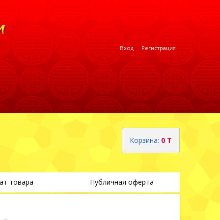
Вход
Регистрация
Корзина:
0 T
ат товара
Публичная оферта
Теги
→