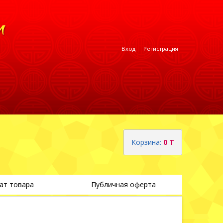
Вход
Регистрация
Корзина:
0 T
ат товара
Публичная оферта
Теги