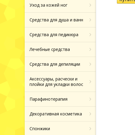
Назад
Тоники, молочко
Маски патчи дл
Уход за кожей ног
Типсы для нара
для лица
вокруг глаз
Средства от ге
Хайлайтеры и б
ногтей
Средства для душа и ванн
Сыворотки для 
Средства от по
Назад
Фрезы боры нас
Назад
колпачки
Средства для педикюра
Крема и сыворо
Зубные пасты
кожи вокруг гла
Назад
Лечебные средства
Продукция из т
Назад
Средства для депиляции
Назад
Аксессуары, расчески и
плойки для укладки волос
Парафинотерапия
Декоративная косметика
Спонжики