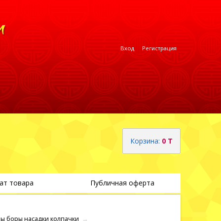
Вход
Регистрация
Корзина:
0 T
ат товара
Публичная оферта
Теги
ы боры насадки колпачки
→