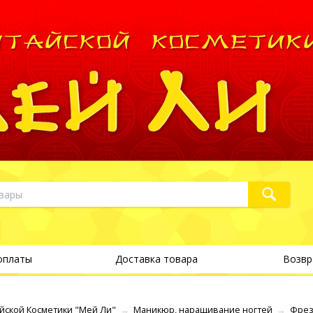
оплаты
Доставка товара
Возвр
йской Косметики "Мей Ли"
→
Маникюр, наращивание ногтей
→
Фрез