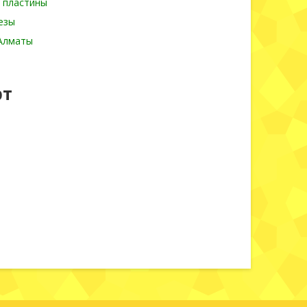
 пластины
езы
 Алматы
рт