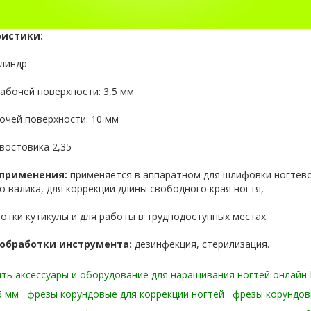
, тонер
я кожи
щивания
морроя
ронзаторы
ристики:
лица
та
адки
илиндр
тки для
абочей поверхности: 3,5 мм
з
очей поверхности: 10 мм
урмалина
востовика 2,35
 применения:
применяется в аппаратном для шлифовки ногтев
о валика, для коррекции длины свободного края ногтя,
отки кутикулы и для работы в труднодоступных местах.
обработки инструмента:
дезинфекция, стерилизация.
ить аксессуары и оборудование для наращивания ногтей онлайн
5 мм
фрезы корундовые для коррекции ногтей
фрезы корундов