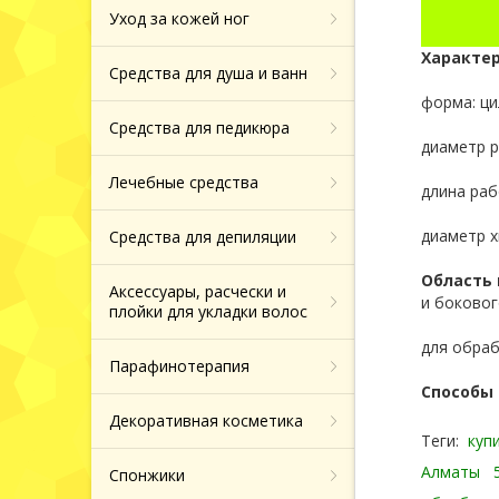
Назад
Тоники, молочко
Маски патчи дл
Уход за кожей ног
Типсы для нара
для лица
вокруг глаз
Средства от ге
Хайлайтеры и б
ногтей
Характе
Средства для душа и ванн
Сыворотки для 
Средства от по
Назад
Фрезы боры нас
Назад
форма: ц
колпачки
Средства для педикюра
Крема и сыворо
Зубные пасты
диаметр р
кожи вокруг гла
Назад
Лечебные средства
длина раб
Продукция из т
Назад
диаметр х
Средства для депиляции
Назад
Область
Аксессуары, расчески и
и боковог
плойки для укладки волос
для обраб
Парафинотерапия
Способы 
Декоративная косметика
Теги:
куп
Алматы
Спонжики