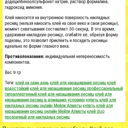
додецилбензолсульфонат натрия, раствор формалина,
гидроксид аммония.
Клей наносится на внутреннюю поверхность накладных
ресниц (нельзя наносить клей на свое веко и свои ресницы),
момент схватывания составляет 30 секунд. В это время,
удерживая накладную ресницу, сгибайте её, образуя форму
подковы, это позволит приклеить и посадить ресницы
идеально по форме глазного века.
Противопоказания:
индивидуальная непереносимость
компонентов.
Вес 9 гр
Теги:
клей на один день
клей для наращивания ресниц
клей
водостойкий
клей для наращивания ресниц профессиональный
гипоаллергенный клей для наращивания ресниц
клей для
наращивания ресниц в домашних условиях
купить клей для
накладных ресниц онлайн Мейли Алматы
купить клей для
наращивания ресниц онлайн Мейли Алматы
клей duo
прозрачный для накладных ресниц