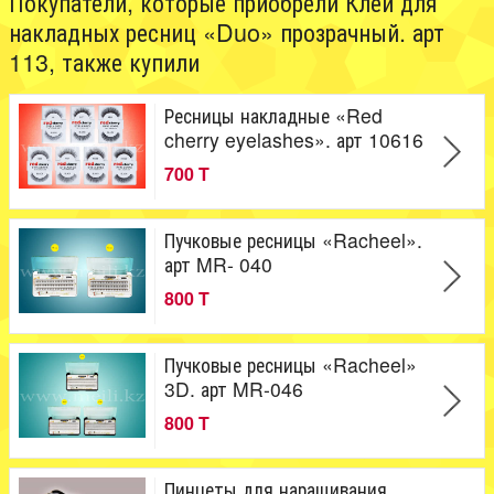
Покупатели, которые приобрели Клей для
накладных ресниц «Duo» прозрачный. арт
113, также купили
Ресницы накладные «Red
cherry eyelashes». арт 10616
700 T
Пучковые ресницы «Racheel».
арт MR- 040
800 T
Пучковые ресницы «Racheel»
3D. арт MR-046
800 T
Пинцеты для наращивания