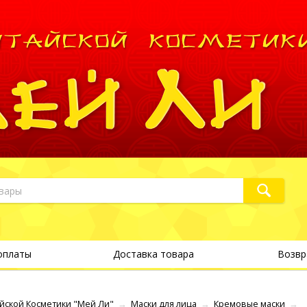
оплаты
Доставка товара
Возвр
йской Косметики "Мей Ли"
→
Маски для лица
→
Кремовые маски
→