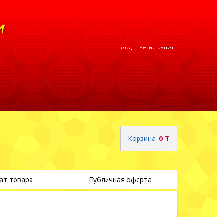
Вход
Регистрация
Корзина:
0 T
ат товара
Публичная оферта
Теги