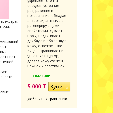
укрепляет стенки
сосудов, устраняет
раздражение и
покраснение, обладает
антиоксидантными и
ы, экстракт
регенерирующими
атрий,
свойствами, сужает
поры, подтягивает
дряблую и обрюзгшую
лаживающий
кожу, освежает цвет
няет
лица, выравнивает и
щими
уплотняет тургор,
жает цвет
делает кожу свежей,
астичной.
нежной и эластичной.
ссаж,
В наличии
нанести
5 000 T
невые
Добавить к сравнению