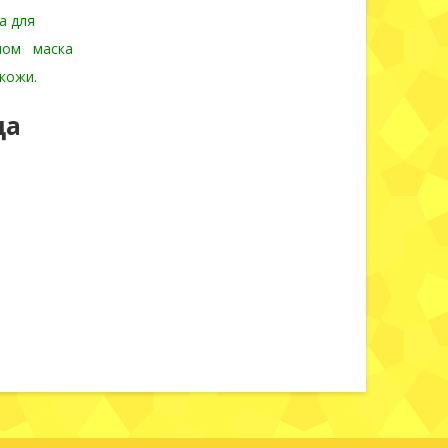
а для
ном
маска
кожи.
ца