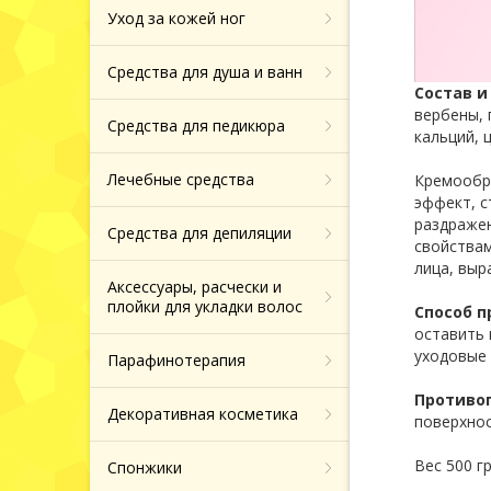
Назад
Тоники, молочко
Маски патчи дл
Уход за кожей ног
Типсы для нара
для лица
вокруг глаз
Средства от ге
Хайлайтеры и б
ногтей
Средства для душа и ванн
Сыворотки для 
Средства от по
Назад
Фрезы боры нас
Назад
Состав и
колпачки
вербены, 
Средства для педикюра
кальций, 
Крема и сыворо
Зубные пасты
кожи вокруг гла
Назад
Лечебные средства
Кремообр
Продукция из т
эффект, с
Назад
раздражен
Средства для депиляции
свойствам
Назад
лица, выр
Аксессуары, расчески и
плойки для укладки волос
Способ п
оставить 
уходовые 
Парафинотерапия
Противо
Декоративная косметика
поверхнос
Вес 500 г
Спонжики