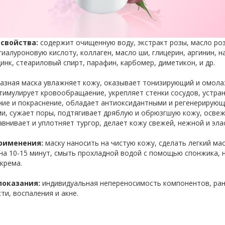
, тонер
я кожи
щивания
морроя
ронзаторы
лица
та
адки
 свойства:
содержит очищенную воду, экстракт розы, масло роз
гиалуроновую кислоту, коллаген, масло ши, глицерин, аргинин, н
цинк, стеариловый спирт, парафин, карбомер, диметикон, и др.
тки для
з
азная маска увлажняет кожу, оказывает тонизирующий и омо
урмалина
тимулирует кровообращаение, укрепляет стенки сосудов, устра
ие и покраснение, обладает антиоксидантными и регенерирую
и, сужает поры, подтягивает дряблую и обрюзгшую кожу, осве
авнивает и уплотняет тургор, делает кожу свежей, нежной и эл
рименения:
маску наносить на чистую кожу, сделать легкий ма
на 10-15 минут, смыть прохладной водой с помощью спонжика, 
крема.
показания:
индивидуальная непереносимость компонентов, ра
ти, воспаления и акне.
р