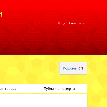
Вход
Регистрация
Корзина:
0 T
ат товара
Публичная оферта
Теги