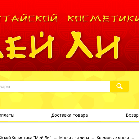
оплаты
Доставка товара
Возвр
йской Косметики "Мей Ли"
→
Маски для лица
→
Кремовые маски
→