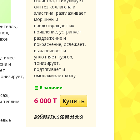
свойства, стимулирует
синтез коллагена и
эластина, разглаживает
морщины и
предотвращает их
ентеллы,
появление, устраняет
енол,
раздражение и
икон,
покраснение, освежает,
выравнивает и
уплотняет тургор,
у, имеет
тонизирует,
ена и
подтягивает и
яет
омолаживает кожу.
тонизирует,
В наличии
ссаж,
6 000 T
ым теплым
Добавить к сравнению
невые