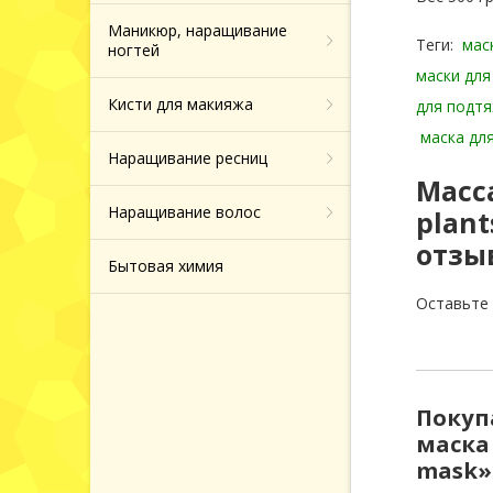
Маникюр, наращивание
Теги:
мас
ногтей
маски для
Кисти для макияжа
для подт
маска дл
Наращивание ресниц
Масс
Наращивание волос
plant
отзы
Бытовая химия
Оставьте
Покуп
маска 
mask»