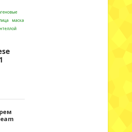
агеновые
лица
маска
ентеллой
ese
1
крем
ream