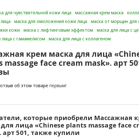
ка для чувствительной кожи лица
массажная крем маска
колл
 лица
маска для омоложения кожи лица
маска от морщин для 
яжки кожи
маска с лифтинговым эффектом
маска для лица с ц
я лица с гамамелисом
маска для лица с коллагеном
ажная крем маска для лица «Chin
s massage face cream mask». арт 50
вы
отзыв об этом товаре
первым!
атели, которые приобрели Массажная 
для лица «Chinese plants massage face c
. арт 501, также купили