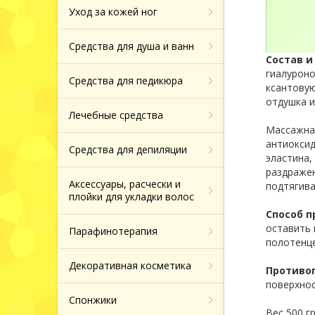
Назад
Тоники, молочко
Маски патчи дл
Уход за кожей ног
Типсы для нара
для лица
вокруг глаз
Средства от ге
Хайлайтеры и б
ногтей
Средства для душа и ванн
Сыворотки для 
Средства от по
Назад
Фрезы боры нас
Назад
Состав и
колпачки
гиалуроно
Средства для педикюра
ксантовую
Крема и сыворо
Зубные пасты
отдушка и
кожи вокруг гла
Назад
Лечебные средства
Продукция из т
Массажная
Назад
антиоксид
Средства для депиляции
эластина,
Назад
раздражен
Аксессуары, расчески и
подтягив
плойки для укладки волос
Способ п
оставить 
Парафинотерапия
полотенц
Декоративная косметика
Противо
поверхнос
Спонжики
Вес 500 г