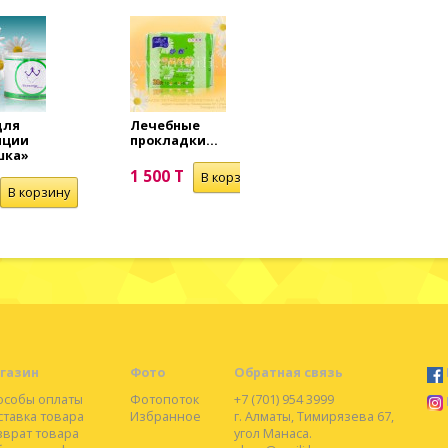
для
Лечебные
Паста для
яции
прокладки...
депиляции
шка»
«Ромашка»
1 500 T
700 T
газин
Фото
Обратная связь
особы оплаты
Фотопоток
+7 (701) 954 3999
ставка товара
Избранное
г. Алматы, Тимирязева 67,
зврат товара
угол Манаса.