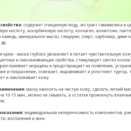
, тонер
я кожи
щивания
морроя
ронзаторы
лица
та
адки
 свойства:
содержит очищенную воду, экстракт гамамелиса и ц
вую кислоту, аскорбиновую кислоту, коллаген, аллантоин, пант
 камедь, минеральное масло, глицерин, спирт, карбомер, димет
тки для
 др.
з
урмалина
 крем - маска глубоко увлажняет и питает чувствительную кож
антные и омолаживающие свойства, стимулирует синтез коллаг
 разглаживает морщины и предотвращает их появление, устран
ие и покраснение, освежает, выравнивает и уплотняет тургор, 
ает и омолаживает кожу.
рименения:
маску наносить на чистую кожу, сделать легкий ма
на 10-15 мин., можно не смывать, а остатки промокнуть влажн
ем.
показания:
индивидуальная непереносимость компонентов, ра
ти, воспаления и акне.
р