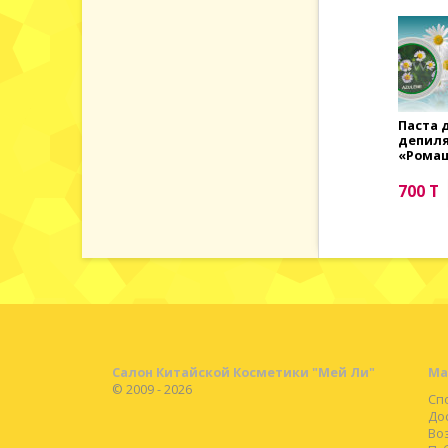
Паста для
Лечебные
Паста 
депиляции
прокладки...
депил
«Ромашка»
«Рома
1 500 T
700 T
700 T
Салон Китайской Косметики "Мей Ли"
Ма
© 2009 - 2026
Сп
До
Во