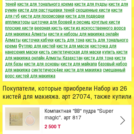
теней
кисти для тонального крема
кисти для пудры
кисти для
румян
кисти для растушевки теней
скошенные кисти
кисти
для губ
кисти для прорисовки
кисти для подводки
аппликаторы
щеточки для бровей и ресниц
круглые кисти
плоские кисти
веерная кисть
кисти из искусственного ворса
для макияжа Алматы
кисти и наборы для макияжа онлайн
Алматы
кисточки кабуки
кисть для тона
кисть для тонального
крема
Футляр для кистей
кисти для масок
кисточка для
нанесения маски
кисть синтетическая для маски
купить кисти
для макияжа онлайн Алматы Казахстан
кисти для тона
кисти
для базы
кисти для основы
кисти для майкапа
базовый набор
для макияжа
синтетическ4ие кисти для макияжа
смешанный
ворс кистей для макияжа
Покупатели, которые приобрели Набор из 26
кистей для макияжа. арт 27074, также купили
Компактная "ВВ" пудра "Super
magic". арт 817
2 500 T