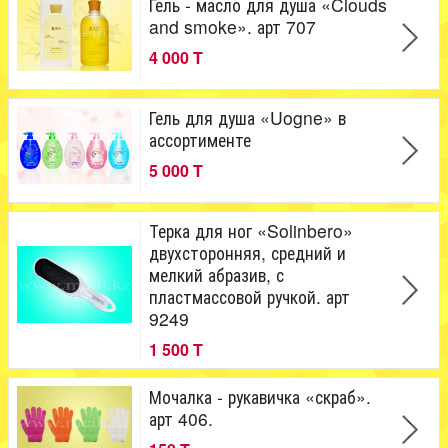
Гель - масло для душа «Clouds
and smoke». арт 707
4 000 T
Гель для душа «Uogne» в
ассортименте
5 000 T
Терка для ног «Solinbero»
двухсторонняя, средний и
мелкий абразив, с
пластмассовой ручкой. арт
9249
1 500 T
Мочалка - рукавичка «скраб».
арт 406.