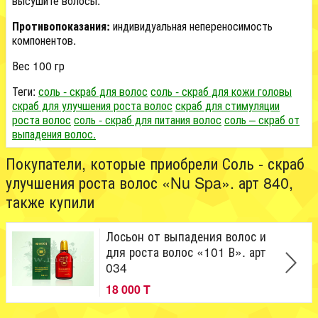
высушите волосы.
Противопоказания:
индивидуальная непереносимость
компонентов.
Вес 100 гр
Теги:
соль - скраб для волос
соль - скраб для кожи головы
скраб для улучшения роста волос
скраб для стимуляции
роста волос
соль - скраб для питания волос
соль – скраб от
выпадения волос.
Покупатели, которые приобрели Соль - скраб
улучшения роста волос «Nu Spa». арт 840,
также купили
Лосьон от выпадения волос и
для роста волос «101 В». арт
034
18 000 T